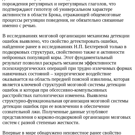
порождения регулярных и нерегулярных глаголов, что
подтверждают гипотезу об универсальном характере
активности в области Брока, отражающей общемозговые
процессы регуляции поведения, не обязательно связанные
именно с речью.
В исследованиях мозговой организации механизма детекции
ошибок выявлено, что свойство детектировать ошибки,
найденное ранее в исследованиях Н.П. Бехтеревой только в
подкорковых структурах, свойственно также и активности
нейронных популяций коры. Этот фундаментальный
результат позволил раскрыть механизм эффективности
психохирургических операций при трудно излечимых формах
навязчивых состояний – хирургическое воздействие
оказывается на область передней поясной извилины, которая
является ключевой структурой мозговой системы детекции
ошибок и которая при обсессивно-компульсивных
расстройствах патологически изменена. Выявлена
структурно-функциональная организация мозговой системы
детекции ошибок при ее вовлечении в обеспечение
сознательной лжи. Полученные данные углубляют
представления о корково-подкорковой организации мозговых
систем с разной степенью жесткости.
Впервые в мире обнаружено неизвестное ранее свойство