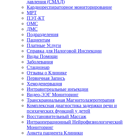
давления (СМАД)
Кардиореспираторное мониторирование
МРТ
ПЭТ-КТ
ОМС
ДМС
Подразделения
Пациентам
Платные Услуги
Справка для Налоговой Инспекции
Виды Помощи
Заболевания
Стационар
Отзывы о Клинике
Первичная Запись
Хемоденервация
Интравитреальные инъекции
Видео-ЭЭГ Мониторинг
Транскраниальная Магнитолазеротерапия
Комплексная диагностика задержки речи и
психических функций у детей
Восстановительный Массаж
Интраоперационный Нейрофизиологический
Мониторинг
Анкета пациента Клиники