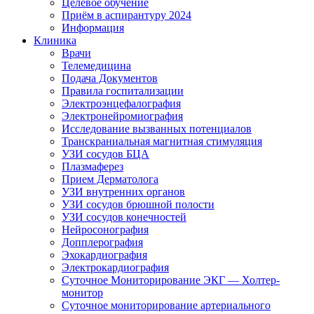
Целевое обучение
Приём в аспирантуру 2024
Информация
Клиника
Врачи
Телемедицина
Подача Документов
Правила госпитализации
Электроэнцефалография
Электронейромиография
Исследование вызванных потенциалов
Транскраниальная магнитная стимуляция
УЗИ сосудов БЦА
Плазмаферез
Прием Дерматолога
УЗИ внутренних органов
УЗИ сосудов брюшной полости
УЗИ сосудов конечностей
Нейросонография
Допплерография
Эхокардиография
Электрокардиография
Суточное Мониторирование ЭКГ — Холтер-
монитор
Суточное мониторирование артериального