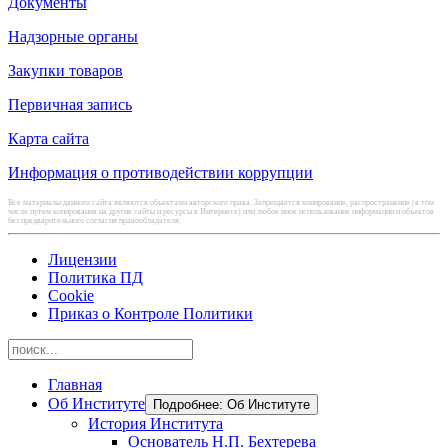
Документы
Надзорные органы
Закупки товаров
Первичная запись
Карта сайта
Информация о противодействии коррупции
Все материалы данного сайта являются объектами авторского права. Запрещается копирование, распространение (в том
числе путем копирования на другие сайты и ресурсы в Интернете) или любое иное использование информации и объектов
без предварительного согласия правообладателя.
Лицензии
Политика ПД
Cookie
Приказ о Контроле Политики
Главная
Об Институте
Подробнее: Об Институте
История Института
Основатель Н.П. Бехтерева