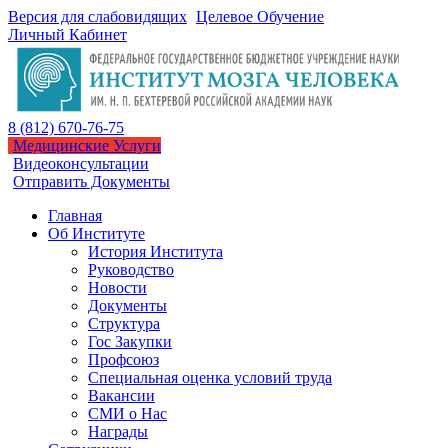
Версия для слабовидящих
Целевое Обучение
Личный Кабинет
8 (812) 670-76-75
Медицинские Услуги
Видеоконсультации
Отправить Документы
Главная
Об Институте
История Института
Руководство
Новости
Документы
Структура
Гос Закупки
Профсоюз
Специальная оценка условий труда
Вакансии
СМИ о Нас
Награды