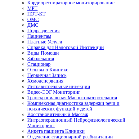
Кардиореспираторное мониторирование
МРТ
ПЭТ-КТ
ОМС
ДМС
Подразделения
Пациентам
Платные Услуги
Справка для Налоговой Инспекции
Виды Помощи
Заболевания
Стационар
Отзывы о Клинике
Первичная Запись
Хемоденервация
Интравитреальные инъекции
Видео-ЭЭГ Мониторинг
Транскраниальная Магнитолазеротерапия
Комплексная диагностика задержки речи и
психических функций у детей
Восстановительный Массаж
Интраоперационный Нейрофизиологический
Мониторинг
Анкета пациента Клиники
Отделение стационарной реабилитации