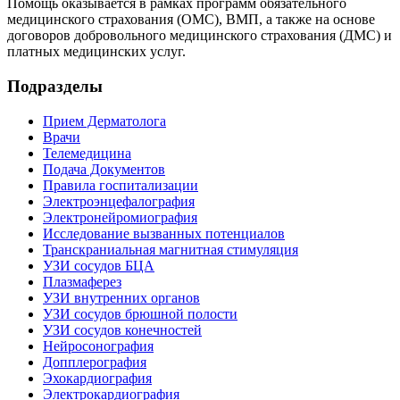
Помощь оказывается в рамках программ обязательного
медицинского страхования (ОМС), ВМП, а также на основе
договоров добровольного медицинского страхования (ДМС) и
платных медицинских услуг.
Подразделы
Прием Дерматолога
Врачи
Телемедицина
Подача Документов
Правила госпитализации
Электроэнцефалография
Электронейромиография
Исследование вызванных потенциалов
Транскраниальная магнитная стимуляция
УЗИ сосудов БЦА
Плазмаферез
УЗИ внутренних органов
УЗИ сосудов брюшной полости
УЗИ сосудов конечностей
Нейросонография
Допплерография
Эхокардиография
Электрокардиография