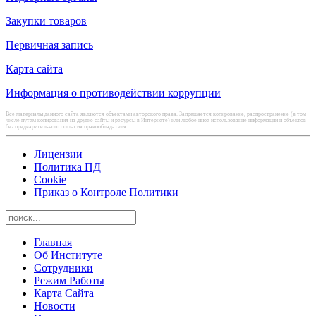
Закупки товаров
Первичная запись
Карта сайта
Информация о противодействии коррупции
Все материалы данного сайта являются объектами авторского права. Запрещается копирование, распространение (в том
числе путем копирования на другие сайты и ресурсы в Интернете) или любое иное использование информации и объектов
без предварительного согласия правообладателя.
Лицензии
Политика ПД
Cookie
Приказ о Контроле Политики
Главная
Об Институте
Сотрудники
Режим Работы
Карта Сайта
Новости