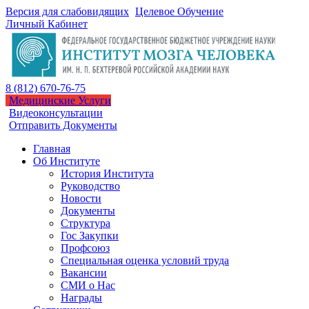
Версия для слабовидящих
Целевое Обучение
Личный Кабинет
8 (812) 670-76-75
Медицинские Услуги
Видеоконсультации
Отправить Документы
Главная
Об Институте
История Института
Руководство
Новости
Документы
Структура
Гос Закупки
Профсоюз
Специальная оценка условий труда
Вакансии
СМИ о Нас
Награды