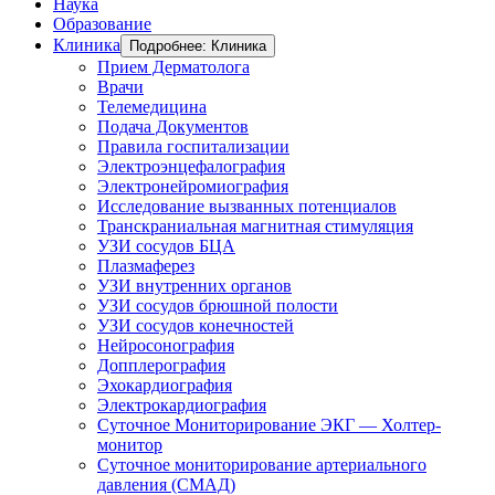
Наука
Образование
Клиника
Подробнее: Клиника
Прием Дерматолога
Врачи
Телемедицина
Подача Документов
Правила госпитализации
Электроэнцефалография
Электронейромиография
Исследование вызванных потенциалов
Транскраниальная магнитная стимуляция
УЗИ сосудов БЦА
Плазмаферез
УЗИ внутренних органов
УЗИ сосудов брюшной полости
УЗИ сосудов конечностей
Нейросонография
Допплерография
Эхокардиография
Электрокардиография
Суточное Мониторирование ЭКГ — Холтер-
монитор
Суточное мониторирование артериального
давления (СМАД)