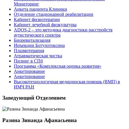
Мониторинг
Анкета пациента Клиники
Отделение стационарной реабилитации
Кабинет физиотерапии
Кабинет лечебной физкультуры
ADOS-2 – это методика диагностики расстройств
аутистического спектра
Биоревитализация
Инъекции Ботулотоксина
Плазмотерапия
Атравматическая чистка
Пилинг в СПб
Программа «Комплексная оценка развития»
Анкетирование
Анкетирование
Высокотехнологичная медицинская помощь (ВМП) в
ИМЧ РАН
Заведующий Отделением
Разина Зинаида Афанасьевна