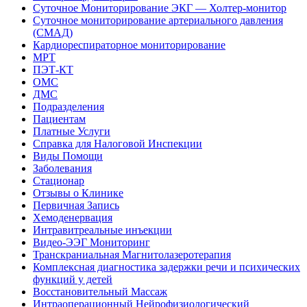
Суточное Мониторирование ЭКГ — Холтер-монитор
Суточное мониторирование артериального давления
(СМАД)
Кардиореспираторное мониторирование
МРТ
ПЭТ-КТ
ОМС
ДМС
Подразделения
Пациентам
Платные Услуги
Справка для Налоговой Инспекции
Виды Помощи
Заболевания
Стационар
Отзывы о Клинике
Первичная Запись
Хемоденервация
Интравитреальные инъекции
Видео-ЭЭГ Мониторинг
Транскраниальная Магнитолазеротерапия
Комплексная диагностика задержки речи и психических
функций у детей
Восстановительный Массаж
Интраоперационный Нейрофизиологический