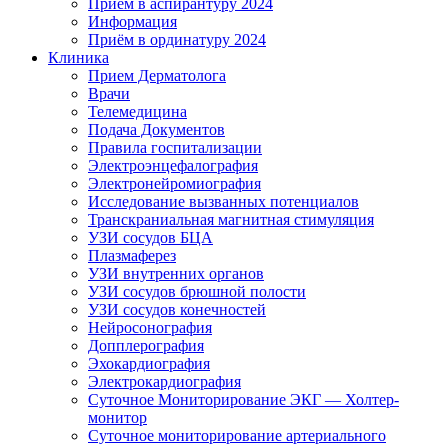
Приём в аспирантуру 2024
Информация
Приём в ординатуру 2024
Клиника
Прием Дерматолога
Врачи
Телемедицина
Подача Документов
Правила госпитализации
Электроэнцефалография
Электронейромиография
Исследование вызванных потенциалов
Транскраниальная магнитная стимуляция
УЗИ сосудов БЦА
Плазмаферез
УЗИ внутренних органов
УЗИ сосудов брюшной полости
УЗИ сосудов конечностей
Нейросонография
Допплерография
Эхокардиография
Электрокардиография
Суточное Мониторирование ЭКГ — Холтер-
монитор
Суточное мониторирование артериального