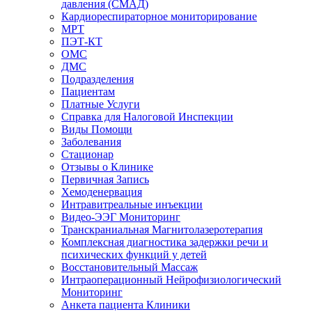
давления (СМАД)
Кардиореспираторное мониторирование
МРТ
ПЭТ-КТ
ОМС
ДМС
Подразделения
Пациентам
Платные Услуги
Справка для Налоговой Инспекции
Виды Помощи
Заболевания
Стационар
Отзывы о Клинике
Первичная Запись
Хемоденервация
Интравитреальные инъекции
Видео-ЭЭГ Мониторинг
Транскраниальная Магнитолазеротерапия
Комплексная диагностика задержки речи и
психических функций у детей
Восстановительный Массаж
Интраоперационный Нейрофизиологический
Мониторинг
Анкета пациента Клиники