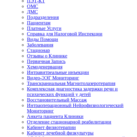
ПЭТ-КТ
ОМС
ДМС
Подразделения
Пациентам
Платные Услуги
Справка для Налоговой Инспекции
Виды Помощи
Заболевания
Стационар
Отзывы о Клинике
Первичная Запись
Хемоденервация
Интравитреальные инъекции
Видео-ЭЭГ Мониторинг
Транскраниальная Магнитолазеротерапия
Комплексная диагностика задержки речи и
психических функций у детей
Восстановительный Массаж
Интраоперационный Нейрофизиологический
Мониторинг
Анкета пациента Клиники
Отделение стационарной реабилитации
Кабинет физиотерапии
Кабинет лечебной физкультуры