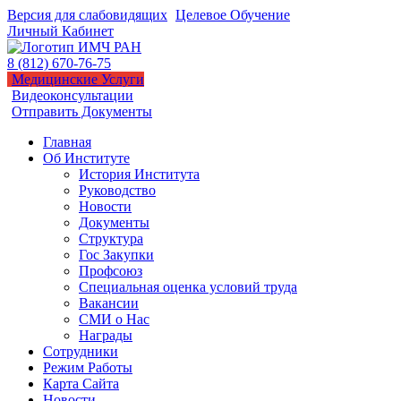
Версия для слабовидящих
Целевое Обучение
Личный Кабинет
8 (812) 670-76-75
Медицинские Услуги
Видеоконсультации
Отправить Документы
Главная
Об Институте
История Института
Руководство
Новости
Документы
Структура
Гос Закупки
Профсоюз
Специальная оценка условий труда
Вакансии
СМИ о Нас
Награды
Сотрудники
Режим Работы
Карта Сайта
Новости