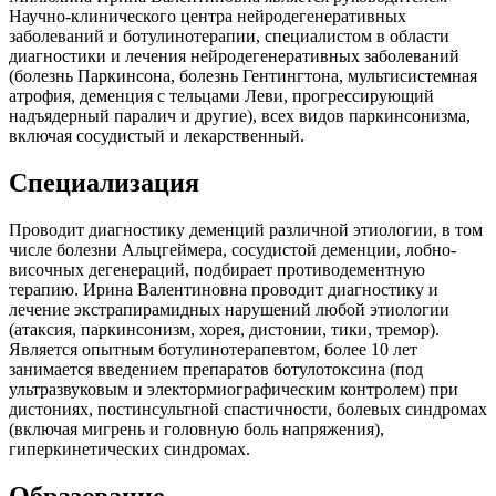
Научно-клинического центра нейродегенеративных
заболеваний и ботулинотерапии, специалистом в области
диагностики и лечения нейродегенеративных заболеваний
(болезнь Паркинсона, болезнь Гентингтона, мультисистемная
атрофия, деменция с тельцами Леви, прогрессирующий
надъядерный паралич и другие), всех видов паркинсонизма,
включая сосудистый и лекарственный.
Специализация
Проводит диагностику деменций различной этиологии, в том
числе болезни Альцгеймера, сосудистой деменции, лобно-
височных дегенераций, подбирает противодементную
терапию. Ирина Валентиновна проводит диагностику и
лечение экстрапирамидных нарушений любой этиологии
(атаксия, паркинсонизм, хорея, дистонии, тики, тремор).
Является опытным ботулинотерапевтом, более 10 лет
занимается введением препаратов ботулотоксина (под
ультразвуковым и электормиографическим контролем) при
дистониях, постинсультной спастичности, болевых синдромах
(включая мигрень и головную боль напряжения),
гиперкинетических синдромах.
Образование