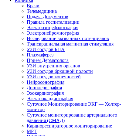
Клиника
Врачи
Телемедицина
Подача Документов
Правила госпитализации
Электроэнцефалография
Электронейромиография
Исследование вызванных потенциалов
Транскраниальная магнитная стимуляция
УЗИ сосудов БЦА
Плазмаферез
Прием Дерматолога
УЗИ внутренних органов
УЗИ сосудов брюшной полости
УЗИ сосудов конечностей
Нейросонография
Допплерография
Эхокардиография
Электрокардиография
Суточное Мониторирование ЭКГ — Холтер-
монитор
Суточное мониторирование артериального
давления (СМАД)
Кардиореспираторное мониторирование
МРТ