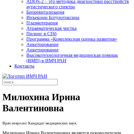
ADOS-2 – это методика диагностики расстройств
аутистического спектра
Биоревитализация
Инъекции Ботулотоксина
Плазмотерапия
Атравматическая чистка
Пилинг в СПб
Программа «Комплексная оценка развития»
Анкетирование
Анкетирование
Высокотехнологичная медицинская помощь
(ВМП) в ИМЧ РАН
Контакты
Милюхина Ирина
Валентиновна
Врач невролог. Кандидат медицинских наук.
Милюхина Ирина Валентиновна является руководителем